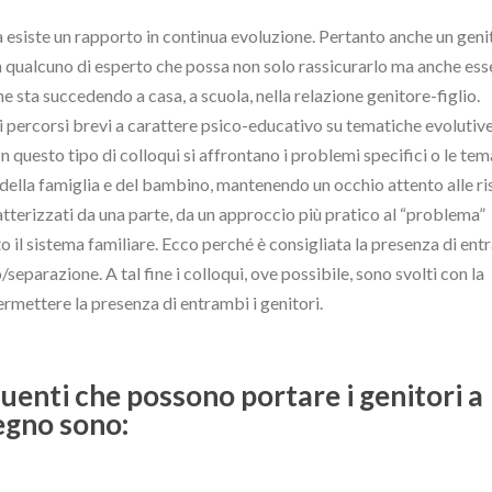
 esiste un rapporto in continua evoluzione. Pertanto anche un gen
on qualcuno di esperto che possa non solo rassicurarlo ma anche ess
he sta succedendo a casa, a scuola, nella relazione genitore-figlio.
dei percorsi brevi a carattere psico-educativo su tematiche evolutive
n questo tipo di colloqui si affrontano i problemi specifici o le te
 della famiglia e del bambino, mantenendo un occhio attento alle r
atterizzati da una parte, da un approccio più pratico al “problema”
to il sistema familiare. Ecco perché è consigliata la presenza di ent
/separazione. A tal fine i colloqui, ove possibile, sono svolti con la
rmettere la presenza di entrambi i genitori.
quenti che possono portare i genitori a
tegno sono: