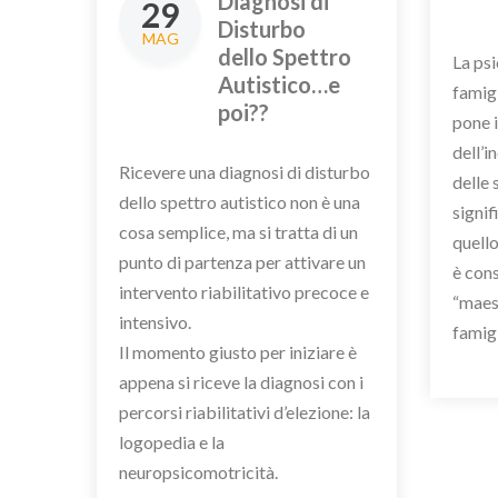
Diagnosi di
29
Disturbo
MAG
dello Spettro
La ps
Autistico…e
famig
poi??
pone i
dell’i
Ricevere una diagnosi di disturbo
delle 
dello spettro autistico non è una
signif
cosa semplice, ma si tratta di un
quello
punto di partenza per attivare un
è con
intervento riabilitativo precoce e
“maest
intensivo.
famig
Il momento giusto per iniziare è
appena si riceve la diagnosi con i
percorsi riabilitativi d’elezione: la
logopedia e la
neuropsicomotricità.