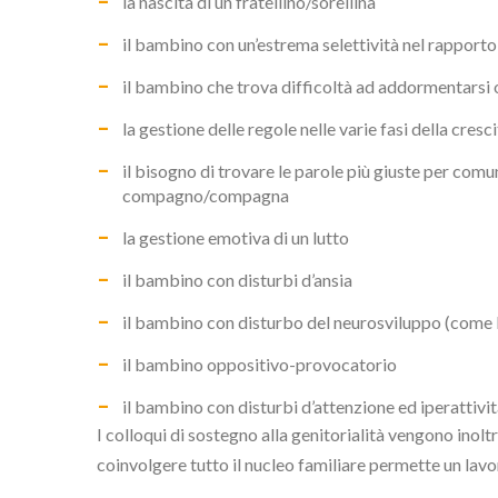
la nascita di un fratellino/sorellina
il bambino con un’estrema selettività nel rapporto
il bambino che trova difficoltà ad addormentarsi 
la gestione delle regole nelle varie fasi della cre
il bisogno di trovare le parole più giuste per comu
compagno/compagna
la gestione emotiva di un lutto
il bambino con disturbi d’ansia
il bambino con disturbo del neurosviluppo (come l
il bambino oppositivo-provocatorio
il bambino con disturbi d’attenzione ed iperattiv
I colloqui di sostegno alla genitorialità vengono inolt
coinvolgere tutto il nucleo familiare permette un lav