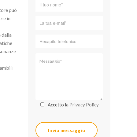
itore può
ere in
 dalla
matiche
isonanze
rambi i
Accetto la
Privacy Policy