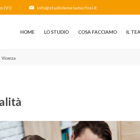
go (VI)
info@studiolemetamorfosi.it
HOME
LO STUDIO
COSA FACCIAMO
IL TE
| Vicenza
alità