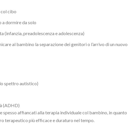
 col cibo
o a dormire da solo
scita (infanzia, preadolescenza e adolescenza)
nicare al bambino la separazione dei genitori o l’arrivo di un nuovo
o spettro autistico)
ità (ADHD)
re spesso affiancati alla terapia individuale col bambino, in quanto
oro terapeutico più efficace e duraturo nel tempo.