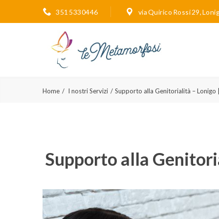
351 5330446
via Quirico Rossi 29, Loni
Home
I nostri Servizi
Supporto alla Genitorialità – Lonigo 
Supporto alla Genitori