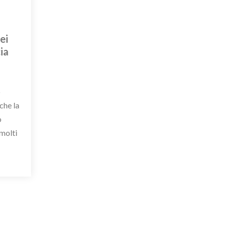
ei
ia
o
che la
o
molti