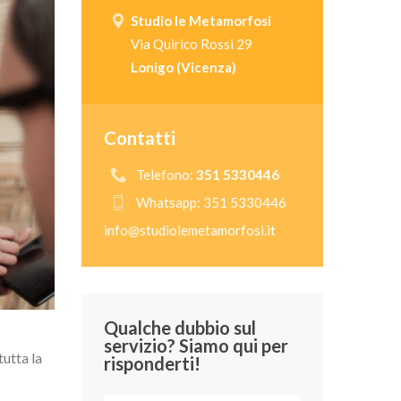
Studio le Metamorfosi
Via Quirico Rossi 29
Lonigo (Vicenza)
Contatti
Telefono:
351 5330446
Whatsapp: 351 5330446
info@studiolemetamorfosi.it
Qualche dubbio sul
servizio? Siamo qui per
tutta la
risponderti!