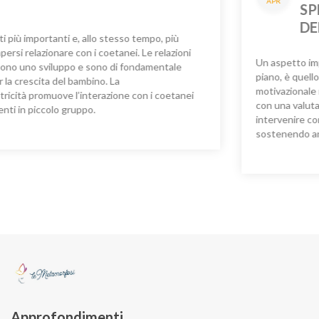
APR
SPECIFICI
DELL’APPRENDIMENTO
Un aspetto importante, anche se talvolta messo in secon
piano, è quello delle implicazioni a livello emotivo e
motivazionale nei ragazzi con DSA.
E’ importante proceder
con una valutazione precoce se si manifestano difficoltà p
intervenire con un percorso mirato e individualizzato
sostenendo anche autostima e senso di efficacia.
Approfondimenti