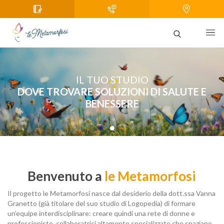
IL TUO STUDIO
DOVE TROVARE SOLUZIONI DI SALUTE E
BENESSERE
1
Benvenuto a
le Metamorfosi
Il progetto le Metamorfosi nasce dal desiderio della dott.ssa Vanna
Granetto (già titolare del suo studio di Logopedia) di formare
un’equipe interdisciplinare: creare quindi una rete di donne e
professioniste, collaboratrici altamente specializzate che spaziano