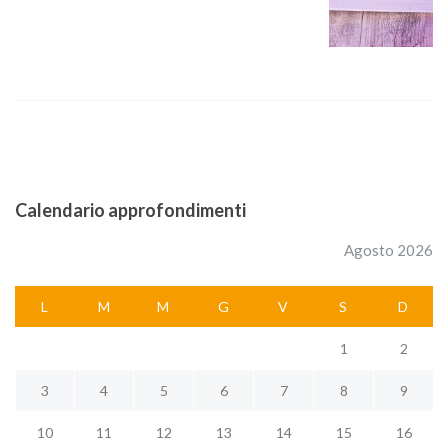
i
g
a
z
i
o
n
Calendario approfondimenti
e
Agosto 2026
a
r
L
M
M
G
V
S
D
t
i
1
2
c
3
4
5
6
7
8
9
o
l
10
11
12
13
14
15
16