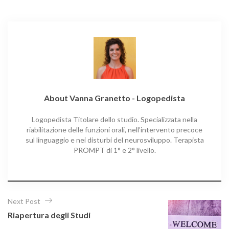
e
g
o
r
i
e
s
About Vanna Granetto - Logopedista
Logopedista Titolare dello studio. Specializzata nella
riabilitazione delle funzioni orali, nell’intervento precoce
sul linguaggio e nei disturbi del neurosviluppo. Terapista
PROMPT di 1° e 2° livello.
N
Next Post
a
Riapertura degli Studi
v