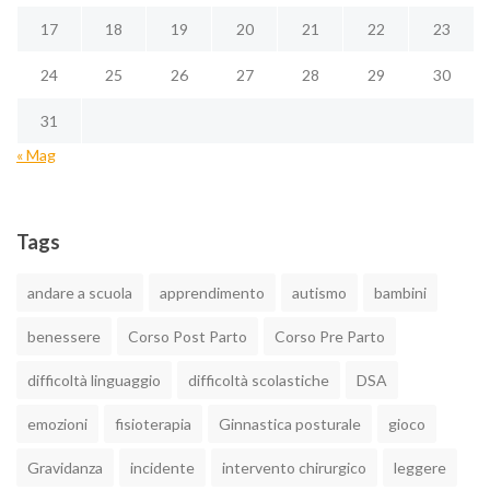
i
17
18
19
20
21
22
23
24
25
26
27
28
29
30
31
« Mag
Tags
andare a scuola
apprendimento
autismo
bambini
benessere
Corso Post Parto
Corso Pre Parto
difficoltà linguaggio
difficoltà scolastiche
DSA
emozioni
fisioterapia
Ginnastica posturale
gioco
Gravidanza
incidente
intervento chirurgico
leggere