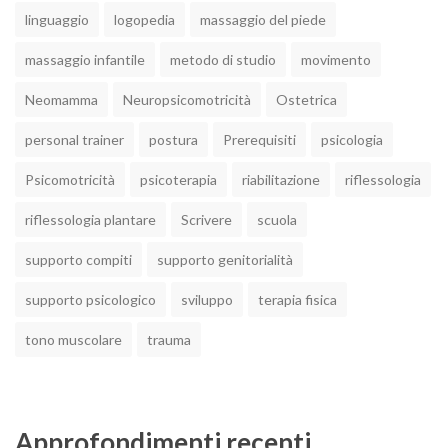
linguaggio
logopedia
massaggio del piede
massaggio infantile
metodo di studio
movimento
Neomamma
Neuropsicomotricità
Ostetrica
personal trainer
postura
Prerequisiti
psicologia
Psicomotricità
psicoterapia
riabilitazione
riflessologia
riflessologia plantare
Scrivere
scuola
supporto compiti
supporto genitorialità
supporto psicologico
sviluppo
terapia fisica
tono muscolare
trauma
Approfondimenti recenti