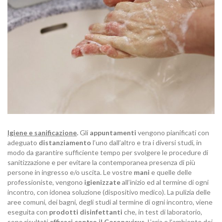
Igiene e sanificazione
.
Gli
appuntamenti
vengono pianificati con
adeguato
distanziamento
l’uno dall’altro e tra i diversi studi, in
modo da garantire sufficiente tempo per svolgere le procedure di
sanitizzazione e per evitare la contemporanea presenza di più
persone in ingresso e/o uscita. Le vostre
mani
e quelle delle
professioniste, vengono
igienizzate
all’inizio ed al termine di ogni
incontro, con idonea soluzione (dispositivo medico). La pulizia delle
aree comuni, dei bagni, degli studi al termine di ogni incontro, viene
eseguita con
prodotti disinfettanti
che, in test di laboratorio,
sono risultati
efficaci contro il Coronavirus
. L’aria e l’ambiente dei