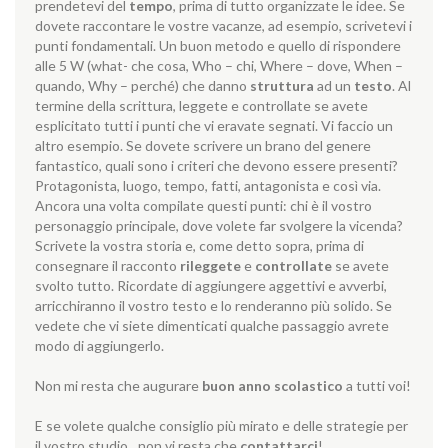
prendetevi del
tempo
, prima di tutto organizzate le idee. Se
dovete raccontare le vostre vacanze, ad esempio, scrivetevi i
punti fondamentali. Un buon metodo e quello di rispondere
alle 5 W (what- che cosa, Who – chi, Where – dove, When –
quando, Why – perché) che danno
struttura
ad un
testo
. Al
termine della scrittura, leggete e controllate se avete
esplicitato tutti i punti che vi eravate segnati. Vi faccio un
altro esempio. Se dovete scrivere un brano del genere
fantastico, quali sono i criteri che devono essere presenti?
Protagonista, luogo, tempo, fatti, antagonista e così via.
Ancora una volta compilate questi punti: chi è il vostro
personaggio principale, dove volete far svolgere la vicenda?
Scrivete la vostra storia e, come detto sopra, prima di
consegnare il racconto
rileggete
e
controllate
se avete
svolto tutto. Ricordate di aggiungere aggettivi e avverbi,
arricchiranno il vostro testo e lo renderanno più solido. Se
vedete che vi siete dimenticati qualche passaggio avrete
modo di aggiungerlo.
Non mi resta che augurare
buon anno scolastico
a tutti voi!
E se volete qualche consiglio più mirato e delle strategie per
il vostro studio…non vi resta che
contattarci
!