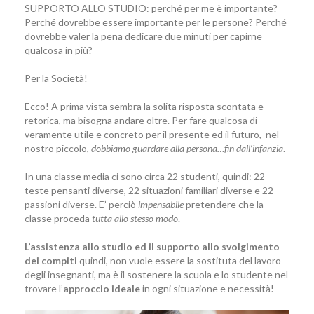
SUPPORTO ALLO STUDIO: perché per me è importante?
Perché dovrebbe essere importante per le persone? Perché
dovrebbe valer la pena dedicare due minuti per capirne
qualcosa in più?
Per la Società!
Ecco! A prima vista sembra la solita risposta scontata e
retorica, ma bisogna andare oltre. Per fare qualcosa di
veramente utile e concreto per il presente ed il futuro, nel
nostro piccolo,
dobbiamo guardare alla persona…fin dall’infanzia
.
In una classe media ci sono circa 22 studenti, quindi: 22
teste pensanti diverse, 22 situazioni familiari diverse e 22
passioni diverse. E’ perciò
impensabile
pretendere che la
classe proceda
tutta allo stesso modo
.
L’assistenza allo studio ed il supporto allo svolgimento
dei compiti
quindi, non vuole essere la sostituta del lavoro
degli insegnanti, ma è il sostenere la scuola e lo studente nel
trovare l’
approccio ideale
in ogni situazione e necessità!