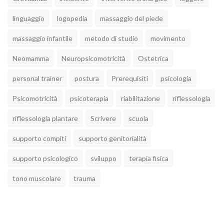
linguaggio
logopedia
massaggio del piede
massaggio infantile
metodo di studio
movimento
Neomamma
Neuropsicomotricità
Ostetrica
personal trainer
postura
Prerequisiti
psicologia
Psicomotricità
psicoterapia
riabilitazione
riflessologia
riflessologia plantare
Scrivere
scuola
supporto compiti
supporto genitorialità
supporto psicologico
sviluppo
terapia fisica
tono muscolare
trauma