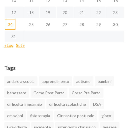
10
11
12
13
14
15
16
17
18
19
20
21
22
23
24
25
26
27
28
29
30
31
« Lug
Set »
Tags
andare a scuola
apprendimento
autismo
bambini
benessere
Corso Post Parto
Corso Pre Parto
difficoltà linguaggio
difficoltà scolastiche
DSA
emozioni
fisioterapia
Ginnastica posturale
gioco
Gravidanza
incidente
intervento chirurgico
leggere