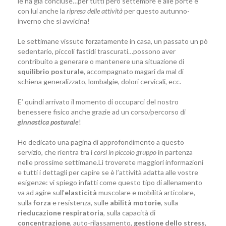
le ha già concluse…per tutti però settembre è alle porte e
con lui anche la
ripresa delle attività
per questo autunno-
inverno che si avvicina!
Le settimane vissute forzatamente in casa, un passato un pò
sedentario, piccoli fastidi trascurati…possono aver
contribuito a generare o mantenere una situazione di
squilibrio posturale
, accompagnato magari da mal di
schiena generalizzato, lombalgie, dolori cervicali, ecc.
E’ quindi arrivato il momento di occuparci del nostro
benessere fisico anche grazie ad un corso/percorso di
ginnastica posturale
!
Ho dedicato una pagina di approfondimento a questo
servizio, che rientra tra i
corsi in piccolo gruppo
in partenza
nelle prossime settimane.
Lì troverete maggiori informazioni
e tutti i dettagli per capire se è l’attività adatta alle vostre
esigenze: vi spiego infatti come questo tipo di allenamento
va ad agire sull’
elasticità
muscolare e mobilità articolare,
sulla
forza
e resistenza, sulle
abilità motorie
, sulla
rieducazione respiratoria
, sulla capacità di
concentrazione
, auto-rilassamento,
gestione dello stress
,