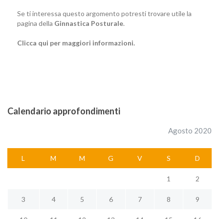
Se ti interessa questo argomento potresti trovare utile la
pagina della
Ginnastica Posturale
.
Clicca qui per maggiori informazioni.
Calendario approfondimenti
Agosto 2020
L
M
M
G
V
S
D
1
2
3
4
5
6
7
8
9