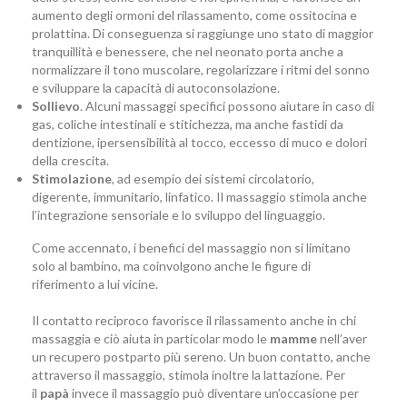
aumento degli ormoni del rilassamento, come ossitocina e
prolattina. Di conseguenza si raggiunge uno stato di maggior
tranquillità e benessere, che nel neonato porta anche a
normalizzare il tono muscolare, regolarizzare i ritmi del sonno
e sviluppare la capacità di autoconsolazione.
Sollievo
. Alcuni massaggi specifici possono aiutare in caso di
gas, coliche intestinali e stitichezza, ma anche fastidi da
dentizione, ipersensibilità al tocco, eccesso di muco e dolori
della crescita.
Stimolazione
, ad esempio dei sistemi circolatorio,
digerente, immunitario, linfatico. Il massaggio stimola anche
l’integrazione sensoriale e lo sviluppo del linguaggio.
Come accennato, i benefici del massaggio non si limitano
solo al bambino, ma coinvolgono anche le figure di
riferimento a lui vicine.
Il contatto reciproco favorisce il rilassamento anche in chi
massaggia e ciò aiuta in particolar modo le
mamme
nell’aver
un recupero postparto più sereno. Un buon contatto, anche
attraverso il massaggio, stimola inoltre la lattazione. Per
il
papà
invece il massaggio può diventare un’occasione per