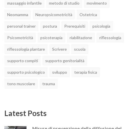
massaggio infantile
metodo di studio
movimento
Neomamma
Neuropsicomotricità
Ostetrica
personal trainer
postura
Prerequisiti
psicologia
Psicomotricità
psicoterapia
riabilitazione
riflessologia
riflessologia plantare
Scrivere
scuola
supporto compiti
supporto genitorialità
supporto psicologico
sviluppo
terapia fisica
tono muscolare
trauma
Latest Posts
Misure di prevenzione della diffusione del