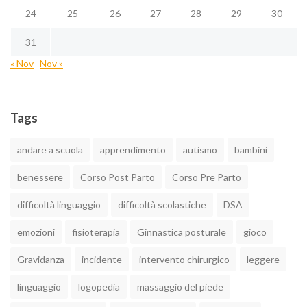
24
25
26
27
28
29
30
31
« Nov
Nov »
Tags
andare a scuola
apprendimento
autismo
bambini
benessere
Corso Post Parto
Corso Pre Parto
difficoltà linguaggio
difficoltà scolastiche
DSA
emozioni
fisioterapia
Ginnastica posturale
gioco
Gravidanza
incidente
intervento chirurgico
leggere
linguaggio
logopedia
massaggio del piede